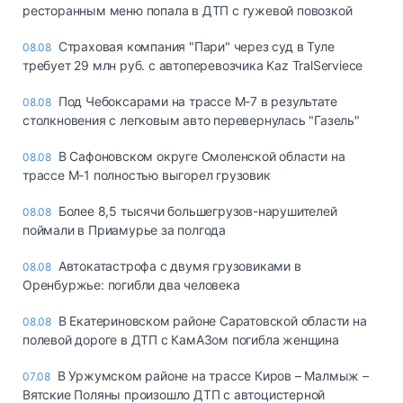
ресторанным меню попала в ДТП с гужевой повозкой
Страховая компания "Пари" через суд в Туле
08.08
требует 29 млн руб. с автоперевозчика Kaz TralServiece
Под Чебоксарами на трассе М-7 в результате
08.08
столкновения с легковым авто перевернулась "Газель"
В Сафоновском округе Смоленской области на
08.08
трассе М-1 полностью выгорел грузовик
Более 8,5 тысячи большегрузов-нарушителей
08.08
поймали в Приамурье за полгода
Автокатастрофа с двумя грузовиками в
08.08
Оренбуржье: погибли два человека
В Екатериновском районе Саратовской области на
08.08
полевой дороге в ДТП с КамАЗом погибла женщина
В Уржумском районе на трассе Киров – Малмыж –
07.08
Вятские Поляны произошло ДТП с автоцистерной