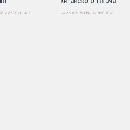
инг
китайского тягача
ла и автохимия
Коммерческий транспорт