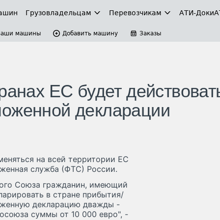
ашин
Грузовладельцам
Перевозчикам
АТИ-Доки
А
Ваши машины
Добавить машину
Заказы
ранах ЕС будет действоват
моженной декларации
еняться на всей территории ЕС
оженная служба (ФТС) России.
кого Союза гражданин, имеющий
кларировать в стране прибытия/
оженную декларацию дважды -
осоюза суммы от 10 000 евро", -