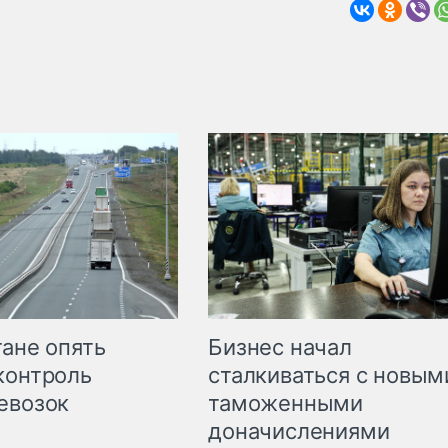
Бизнес начал
тане опять
сталкиваться с новым
контроль
таможенными
евозок
доначислениями