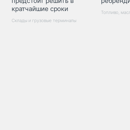
ребренд
предстоит решить в
кратчайшие сроки
Топливо, мас
Склады и грузовые терминалы