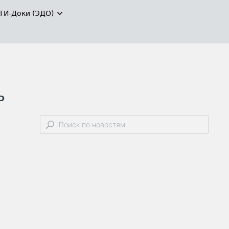
ТИ-Доки (ЭДО)
ь