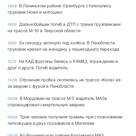
В Ленинском районе Оренбурга столкнулись
19:08
грузовик Howo и мотоцикл
Дальнобойщик погиб в ДТП с тремя грузовиками
18:06
на трассе М-10 в Тверской области
За секунду затянуло под колёса. В Ленобласти
16:55
грузовик наехал на женщину у пешеходного перехода
На КАД фургоны бились о КАМАЗ, ограждение и
15:10
друг о друга. Погиб водитель
Огромная пробка скопилась на трассе «Кола» из-
14:08
за аварии с фурой в Ленобласти
В Мордовии на трассе М-5 водитель МАЗа
06.08
спровоцировал смертельную аварию
Трое человек получили травмы при столкновении
06.08
легковушки и двух грузовиков в Могилеве
Во Фрунзенском районе Владимира МАЗ
06.08