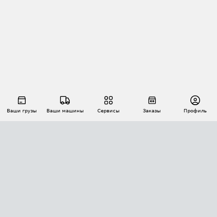
Ваши грузы
Ваши машины
Сервисы
Заказы
Профиль
АВТОМАТИЗАЦИЯ ПЕРЕВОЗОК
Площадки
Заказы
Торги
Тендеры
АТИ-Доки
GPS-мониторинг
АТИ Мессенджер
Цепочки грузов
API ATI.SU