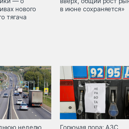
ики — о
вверх, общий рост ры
ивах нового
в июне сохраняется»
го тягача
Горючая пора: АЗС
еднюю неделю