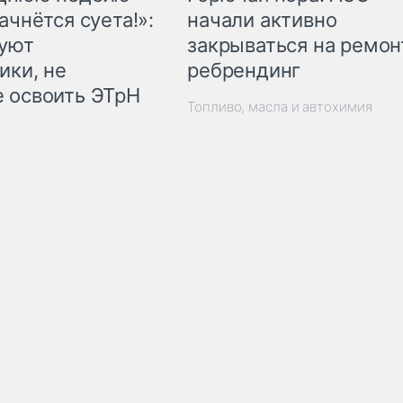
начали активно
ачнётся суета!»:
закрываться на ремон
куют
ребрендинг
ики, не
 освоить ЭТрН
Топливо, масла и автохимия