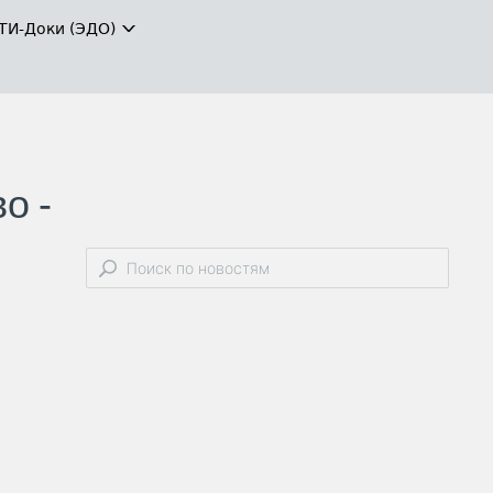
ТИ-Доки (ЭДО)
о -