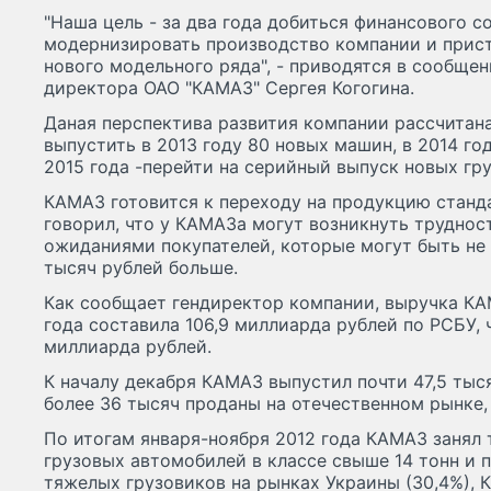
"Наша цель - за два года добиться финансового с
модернизировать производство компании и прист
нового модельного ряда", - приводятся в сообщен
директора ОАО "КАМАЗ" Сергея Когогина.
Даная перспектива развития компании рассчитана
выпустить в 2013 году 80 новых машин, в 2014 год
2015 года -перейти на серийный выпуск новых гр
КАМАЗ готовится к переходу на продукцию стандар
говорил, что у КАМАЗа могут возникнуть труднос
ожиданиями покупателей, которые могут быть не 
тысяч рублей больше.
Как сообщает гендиректор компании, выручка КА
года составила 106,9 миллиарда рублей по РСБУ, 
миллиарда рублей.
К началу декабря КАМАЗ выпустил почти 47,5 тыс
более 36 тысяч проданы на отечественном рынке,
По итогам января-ноября 2012 года КАМАЗ занял 
грузовых автомобилей в классе свыше 14 тонн и 
тяжелых грузовиков на рынках Украины (30,4%), К