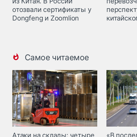
из Китая. В России
перевозч
отозвали сертификаты у
перспект
Dongfeng и Zoomlion
китайско
Самое читаемое
Атаки на склады: четыре
«В посл