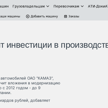
ашин
Грузовладельцам
Перевозчикам
АТИ-Доки
А
Ваши машины
Добавить машину
Заказы
т инвестиции в производств
 автомобилей ОАО "КАМАЗ",
ичит вложения в модернизацию
 с 2012 годом - до 9
пании.
иардов рублей, добавляет