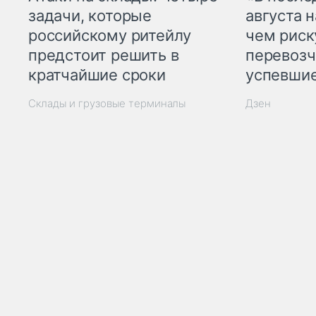
задачи, которые
августа н
российскому ритейлу
чем рис
предстоит решить в
перевозч
кратчайшие сроки
успевшие
Склады и грузовые терминалы
Дзен