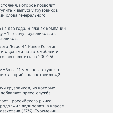
остояния, которое позволит
упить к выпуску грузовиков
ии слова генерального
 на два года. В планах компании
у - 1 тысячу грузовиков, а с
узовиков.
та "Евро 4". Ранее Когогин
ти с ценами на автомобили и
готовы платить на 200-250
МАЗа за 11 месяцев текущего
чистая прибыль составила 4,3
ячи грузовиков, из которых
 добавляет пресс-служба.
треть российского рынка
продолжил лидировать в классе
азахстана (37%), Туркмении