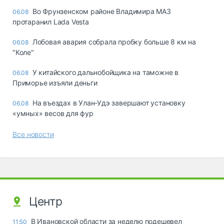
Во Фрунзенском районе Владимира МАЗ
06.08
протаранил Lada Vesta
Лобовая авария собрала пробку больше 8 км на
06.08
"Коле"
У китайского дальнобойщика на таможне в
06.08
Приморье изъяли деньги
Ha въeздax в Улaн-Удэ зaвepшaют ycтaнoвкy
06.08
«yмныx» вecoв для фyp
Все новости
Центр
В Ивановской области за неделю подешевел
11:50