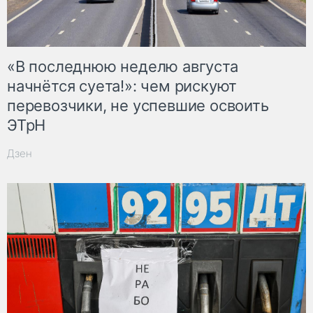
«В последнюю неделю августа
начнётся суета!»: чем рискуют
перевозчики, не успевшие освоить
ЭТрН
Дзен