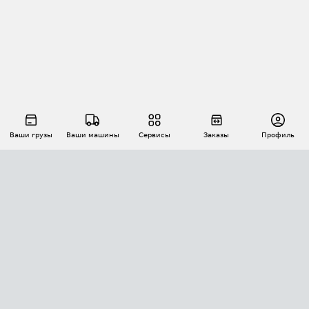
Ваши грузы
Ваши машины
Сервисы
Заказы
Профиль
АВТОМАТИЗАЦИЯ ПЕРЕВОЗОК
Площадки
Заказы
Торги
Тендеры
АТИ-Доки
GPS-мониторинг
АТИ Мессенджер
Цепочки грузов
API ATI.SU
ПОЛЕЗНОЕ