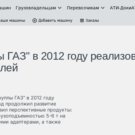
ашин
Грузовладельцам
Перевозчикам
АТИ-Доки
А
Ваши машины
Добавить машину
Заказы
ы ГАЗ" в 2012 году реализо
илей
уппы ГАЗ" в 2012 году
од продолжил развитие
вил перспективные продукты:
рузоподъемностью 5-6 т на
ими адаптерами, а также