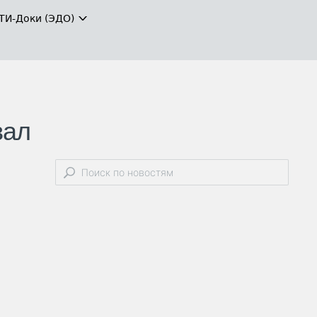
ТИ-Доки (ЭДО)
вал