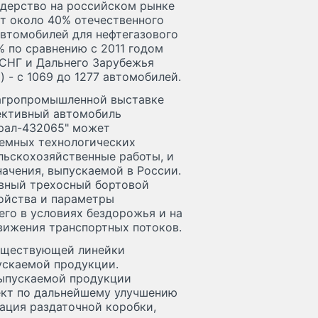
идерство на российском рынке
т около 40% отечественного
втомобилей для нефтегазового
% по сравнению с 2011 годом
 СНГ и Дальнего Зарубежья
 - с 1069 до 1277 автомобилей.
й агропромышленной выставке
пективный автомобиль
Урал-432065" может
ъемных технологических
льскохозяйственные работы, и
начения, выпускаемой в России.
ивный трехосный бортовой
войства и параметры
го в условиях бездорожья и на
вижения транспортных потоков.
существующей линейки
ускаемой продукции.
выпускаемой продукции
оект по дальнейшему улучшению
ация раздаточной коробки,