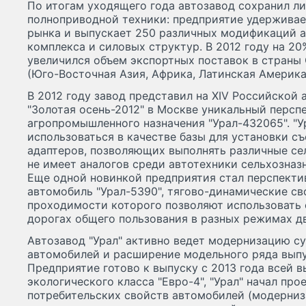
По итогам уходящего года автозавод сохранил л
полноприводной техники: предприятие удерживае
рынка и выпускает 250 различных модификаций а
комплекса и силовых структур. В 2012 году на 20
увеличился объем экспортных поставок в страны
(Юго-Восточная Азия, Африка, Латинская Америка)
В 2012 году завод представил на XIV Российско
"Золотая осень-2012" в Москве уникальный перс
агропромышленного назначения "Урал-432065". "
использоваться в качестве базы для установки с
адаптеров, позволяющих выполнять различные се
не имеет аналогов среди автотехники сельхозназ
Еще одной новинкой предприятия стал перспект
автомобиль "Урал-5390", тягово-динамические с
проходимости которого позволяют использовать е
дорогах общего пользования в разных режимах д
Автозавод "Урал" активно ведет модернизацию 
автомобилей и расширение модельного ряда вып
Предприятие готово к выпуску с 2013 года всей 
экологического класса "Евро-4", "Урал" начал пр
потребительских свойств автомобилей (модерниз