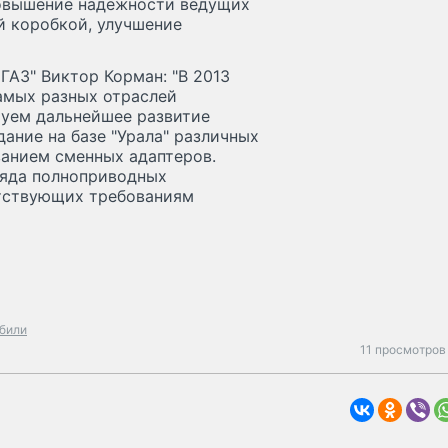
овышение надежности ведущих
й коробкой, улучшение
ГАЗ" Виктор Корман: "В 2013
амых разных отраслей
руем дальнейшее развитие
ание на базе "Урала" различных
ванием сменных адаптеров.
ряда полноприводных
тствующих требованиям
били
11 просмотров