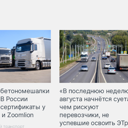
 бетономешалки
«В последнюю недел
 В России
августа начнётся суета
 сертификаты у
чем рискуют
 и Zoomlion
перевозчики, не
успевшие освоить ЭТ
й транспорт