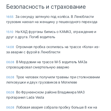
Безопасность и страхование
За секунду затянуло под колёса. В Ленобласти
16:55
грузовик наехал на женщину у пешеходного перехода
На КАД фургоны бились о КАМАЗ, ограждение и
15:10
друг о друга. Погиб водитель
Огромная пробка скопилась на трассе «Кола» из-
14:08
за аварии с фурой в Ленобласти
В Мордовии на трассе М-5 водитель МАЗа
06.08
спровоцировал смертельную аварию
Трое человек получили травмы при столкновении
06.08
легковушки и двух грузовиков в Могилеве
Во Фрунзенском районе Владимира МАЗ
06.08
протаранил Lada Vesta
Лобовая авария собрала пробку больше 8 км на
06.08