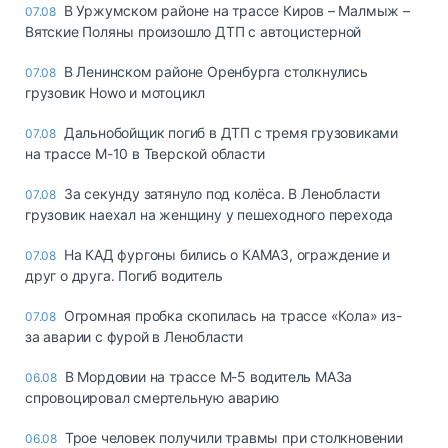
В Уржумском районе на трассе Киров – Малмыж –
07.08
Вятские Поляны произошло ДТП с автоцистерной
В Ленинском районе Оренбурга столкнулись
07.08
грузовик Howo и мотоцикл
Дальнобойщик погиб в ДТП с тремя грузовиками
07.08
на трассе М-10 в Тверской области
За секунду затянуло под колёса. В Ленобласти
07.08
грузовик наехал на женщину у пешеходного перехода
На КАД фургоны бились о КАМАЗ, ограждение и
07.08
друг о друга. Погиб водитель
Огромная пробка скопилась на трассе «Кола» из-
07.08
за аварии с фурой в Ленобласти
В Мордовии на трассе М-5 водитель МАЗа
06.08
спровоцировал смертельную аварию
Трое человек получили травмы при столкновении
06.08