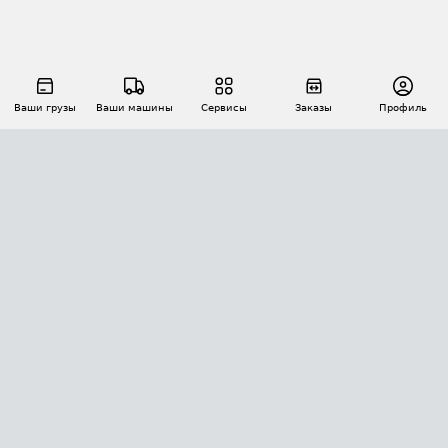
Ваши грузы
Ваши машины
Сервисы
Заказы
Профиль
АВТОМАТИЗАЦИЯ ПЕРЕВОЗОК
Площадки
Заказы
Торги
Тендеры
АТИ-Доки
GPS-мониторинг
АТИ Мессенджер
Цепочки грузов
API ATI.SU
ПОЛЕЗНОЕ
Расчет расстояний
БЕЗОПАСНОСТЬ
Академия ATI.SU
ATI.SU о безопасности
Звезды ATI.SU на вашем сайте
КОНТАКТЫ И ТАРИФЫ