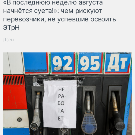
«В последнюю неделю августа
начнётся суета!»: чем рискуют
перевозчики, не успевшие освоить
ЭТрН
Дзен