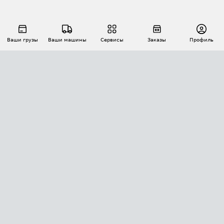
Ваши грузы
Ваши машины
Сервисы
Заказы
Профиль
АВТОМАТИЗАЦИЯ ПЕРЕВОЗОК
Площадки
Заказы
Торги
Тендеры
АТИ-Доки
GPS-мониторинг
АТИ Мессенджер
Цепочки грузов
API ATI.SU
ПОЛЕЗНОЕ
Расчет расстояний
БЕЗОПАСНОСТЬ
Академия ATI.SU
ATI.SU о безопасности
Звезды ATI.SU на вашем сайте
КОНТАКТЫ И ТАРИФЫ
Памятка по проверке контрагентов
Индекс ATI.SU FTL РФ
О системе ATI.SU