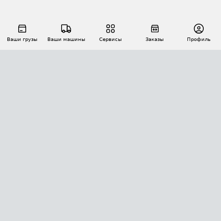
Ваши грузы
Ваши машины
Сервисы
Заказы
Профиль
АВТОМАТИЗАЦИЯ ПЕРЕВОЗОК
Площадки
Заказы
Торги
Тендеры
АТИ-Доки
GPS-мониторинг
АТИ Мессенджер
Цепочки грузов
API ATI.SU
ПОЛЕЗНОЕ
Расчет расстояний
БЕЗОПАСНОСТЬ
Академия ATI.SU
ATI.SU о безопасности
Звезды ATI.SU на вашем сайте
КОНТАКТЫ И ТАРИФЫ
Памятка по проверке контрагентов
Индекс ATI.SU FTL РФ
О системе ATI.SU