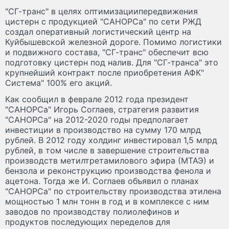
"СГ-транс" в целях оптимизациипередвижения
цистерн с продукцией "САНОРСа" по сети РЖД
создал оперативный логистический центр на
Куйбышевской железной дороге. Помимо логистики
и подвижного состава, "СГ-транс" обеспечит всю
подготовку цистерн под налив. Для "СГ-транса" это
крупнейший контракт после приобретения АФК"
Система" 100% его акций.
Как сообщил в феврале 2012 года президент
"САНОРСа" Игорь Соглаев, стратегия развития
"САНОРСа" на 2012-2020 годы предполагает
инвестиции в производство на сумму 170 млрд
рублей. В 2012 году холдинг инвестировал 1,5 млрд
рублей, в том числе в завершение строительства
производств метилтретамилового эфира (МТАЭ) и
бензола и реконструкцию производства фенола и
ацетона. Тогда же И. Соглаев объявил о планах
"САНОРСа" по строительству производства этилена
мощностью 1 млн тонн в год и в комплексе с ним
заводов по производству полиолефинов и
продуктов последующих переделов для