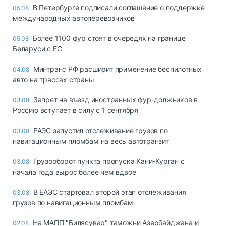
В Петербурге подписали соглашение о поддержке
05.08
международных автоперевозчиков
Более 1100 фур стоят в очередях на границе
05.08
Беларуси с ЕС
Минтранс РФ расширит применение беспилотных
04.08
авто на трассах страны
Запрет на въезд иностранных фур-должников в
03.08
Россию вступает в силу с 1 сентября
ЕАЭС запустил отслеживание грузов по
03.08
навигационным пломбам на весь автотранзит
Грузооборот пункта пропуска Кани-Курган с
03.08
начала года вырос более чем вдвое
В ЕАЭС стартовал второй этап отслеживания
03.08
грузов по навигационным пломбам
На МАПП "Билясувар" таможни Азербайджана и
02.08