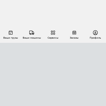
Ваши грузы
Ваши машины
Сервисы
Заказы
Профиль
АВТОМАТИЗАЦИЯ ПЕРЕВОЗОК
Площадки
Заказы
Торги
Тендеры
АТИ-Доки
GPS-мониторинг
АТИ Мессенджер
Цепочки грузов
API ATI.SU
ПОЛЕЗНОЕ
Расчет расстояний
БЕЗОПАСНОСТЬ