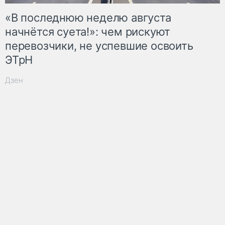
«В последнюю неделю августа
начнётся суета!»: чем рискуют
перевозчики, не успевшие освоить
ЭТрН
Дзен