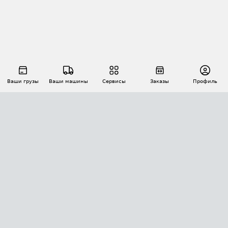
Ваши грузы
Ваши машины
Сервисы
Заказы
Профиль
АВТОМАТИЗАЦИЯ ПЕРЕВОЗОК
Площадки
Заказы
Торги
Тендеры
АТИ-Доки
GPS-мониторинг
АТИ Мессенджер
Цепочки грузов
API ATI.SU
ПОЛЕЗНОЕ
Расчет расстояний
БЕЗОПАСНОСТЬ