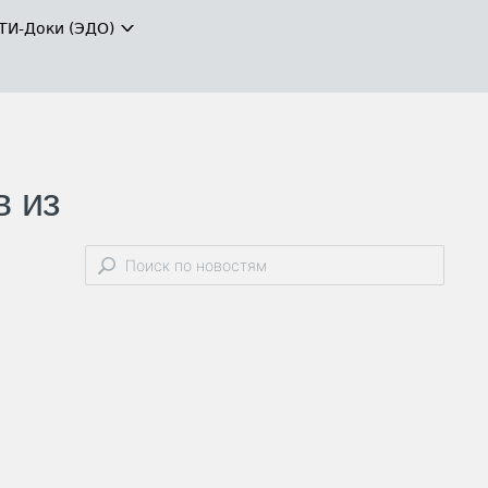
ТИ-Доки (ЭДО)
в из