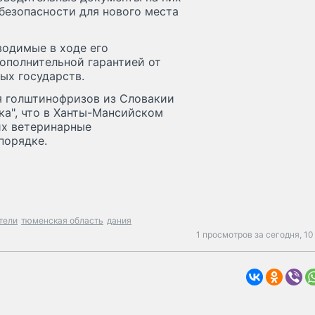
безопасности для нового места
водимые в ходе его
ополнительной гарантией от
ых государств.
я голштинофризов из Словакии
ка", что в Ханты-Мансийском
их ветеринарные
порядке.
тели
тюменская область
дания
1 просмотров за сегодня,
10