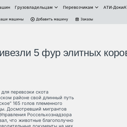
ашин
Грузовладельцам
Перевозчикам
АТИ-Доки
А
Ваши машины
Добавить машину
Заказы
ивезли 5 фур элитных коро
для перевозки скота
ском районе свой длинный путь
ское" 165 голов племенного
ды. Досмотревший мигрантов
 Управления Россельхознадзора
вал, что животные благополучно
роводительные документы на них