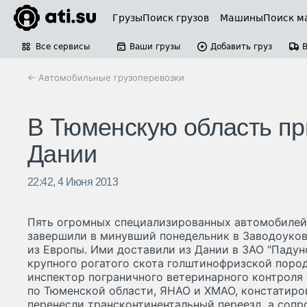
Грузы
Поиск грузов
Машины
Поиск м
Все сервисы
Ваши грузы
Добавить груз
← Автомобильные грузоперевозки
В Тюменскую область пр
Дании
22:42, 4 Июня 2013
Пять огромных специализированных автомобилей 
завершили в минувший понедельник в Заводоуков
из Европы. Ими доставили из Дании в ЗАО "Падун
крупного рогатого скота голштинофризской поро
инспектор пограничного ветеринарного контроля
по Тюменской области, ЯНАО и ХМАО, констатиро
перенесли трансконтинентальный переезд, а соп