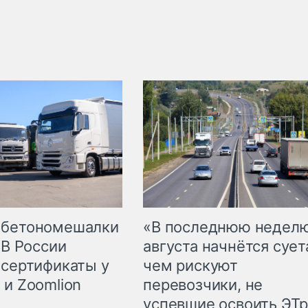
 бетономешалки
«В последнюю недел
 В России
августа начнётся суета
 сертификаты у
чем рискуют
 и Zoomlion
перевозчики, не
успевшие освоить ЭТ