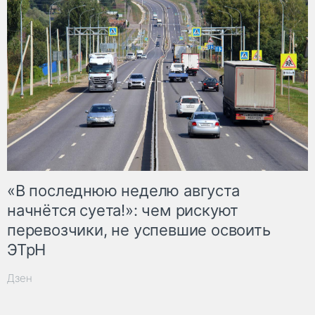
«В последнюю неделю августа
начнётся суета!»: чем рискуют
перевозчики, не успевшие освоить
ЭТрН
Дзен