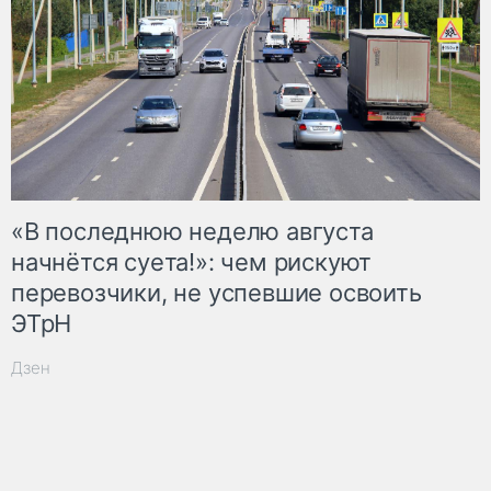
«В последнюю неделю августа
начнётся суета!»: чем рискуют
перевозчики, не успевшие освоить
ЭТрН
Дзен