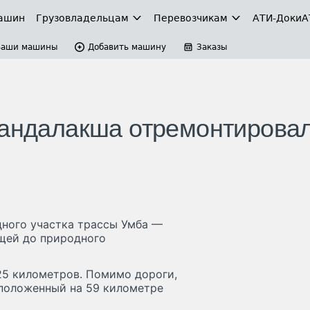
ашин
Грузовладельцам
Перевозчикам
АТИ-Доки
А
Ваши машины
Добавить машину
Заказы
Кандалакша отремонтировал
ного участка трассы Умба —
ущей до природного
25 километров. Помимо дороги,
сположенный на 59 километре