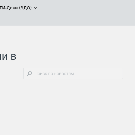
ТИ-Доки (ЭДО)
и в