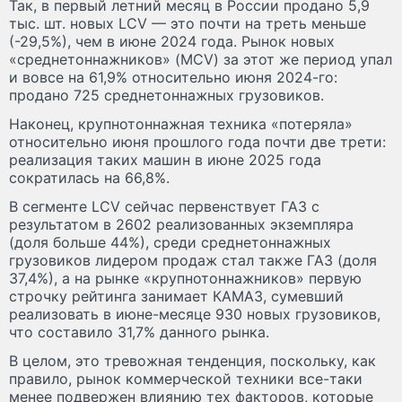
Так, в первый летний месяц в России продано 5,9
тыс. шт. новых LCV — это почти на треть меньше
(-29,5%), чем в июне 2024 года. Рынок новых
«среднетоннажников» (MCV) за этот же период упал
и вовсе на 61,9% относительно июня 2024-го:
продано 725 среднетоннажных грузовиков.
Наконец, крупнотоннажная техника «потеряла»
относительно июня прошлого года почти две трети:
реализация таких машин в июне 2025 года
сократилась на 66,8%.
В сегменте LCV сейчас первенствует ГАЗ с
результатом в 2602 реализованных экземпляра
(доля больше 44%), среди среднетоннажных
грузовиков лидером продаж стал также ГАЗ (доля
37,4%), а на рынке «крупнотоннажников» первую
строчку рейтинга занимает КАМАЗ, сумевший
реализовать в июне-месяце 930 новых грузовиков,
что составило 31,7% данного рынка.
В целом, это тревожная тенденция, поскольку, как
правило, рынок коммерческой техники все-таки
менее подвержен влиянию тех факторов, которые