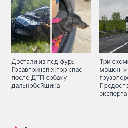
Три схе
Достали из под фуры.
мошенни
Госавтоинспектор спас
грузопер
после ДТП собаку
Предост
дальнобойщика
эксперта