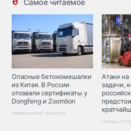
Самое читаемое
Опасные бетономешалки
Атаки на
из Китая. В России
задачи, 
отозвали сертификаты у
российск
Dongfeng и Zoomlion
предстои
кратчайш
Коммерческий транспорт
Склады и гру