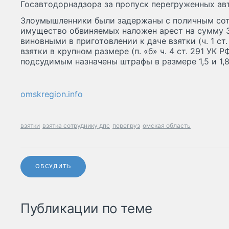
Госавтодорнадзора за пропуск перегруженных ав
Злоумышленники были задержаны с поличным со
имущество обвиняемых наложен арест на сумму 3
виновными в приготовлении к даче взятки (ч. 1 ст. 3
взятки в крупном размере (п. «б» ч. 4 ст. 291 УК 
подсудимым назначены штрафы в размере 1,5 и 1,8
omskregion.info
взятки
взятка сотруднику дпс
перегруз
омская область
ОБСУДИТЬ
Публикации по теме