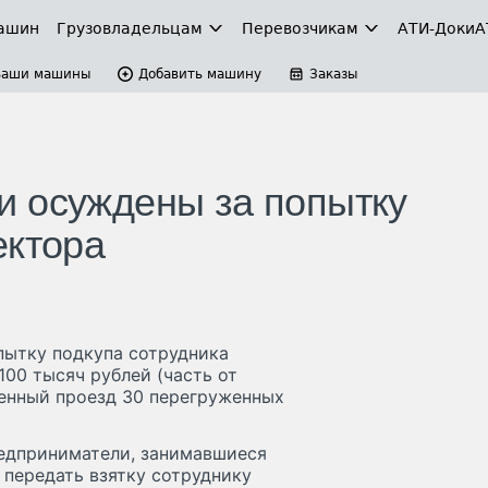
ашин
Грузовладельцам
Перевозчикам
АТИ-Доки
А
Ваши машины
Добавить машину
Заказы
и осуждены за попытку
ектора
пытку подкупа сотрудника
00 тысяч рублей (часть от
венный проезд 30 перегруженных
редприниматели, занимавшиеся
 передать взятку сотруднику