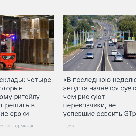
 склады: четыре
«В последнюю недел
которые
августа начнётся суета
ому ритейлу
чем рискуют
т решить в
перевозчики, не
ие сроки
успевшие освоить ЭТ
зовые терминалы
Дзен