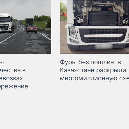
мы
Фуры без пошлин: в
чества в
Казахстане раскрыли
евозках.
многомиллионную сх
ережение