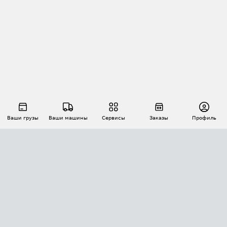
Ваши грузы
Ваши машины
Сервисы
Заказы
Профиль
АВТОМАТИЗАЦИЯ ПЕРЕВОЗОК
Площадки
Заказы
Торги
Тендеры
АТИ-Доки
GPS-мониторинг
АТИ Мессенджер
Цепочки грузов
API ATI.SU