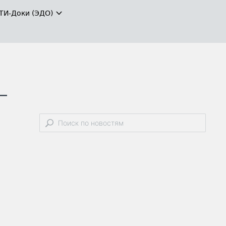
ТИ-Доки (ЭДО)
–