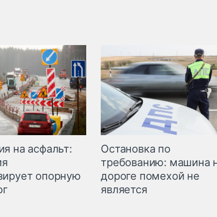
Остановка по
я на асфальт:
требованию: машина 
ия
дороге помехой не
зирует опорную
является
ог