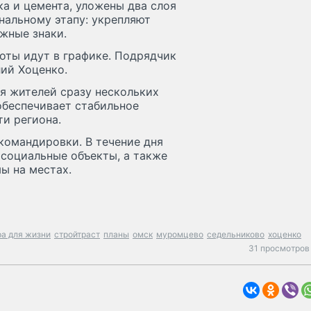
ка и цемента, уложены два слоя
нальному этапу: укрепляют
жные знаки.
боты идут в графике. Подрядчик
ий Хоценко.
ля жителей сразу нескольких
обеспечивает стабильное
и региона.
командировки. В течение дня
 социальные объекты, а также
ы на местах.
а для жизни
стройтраст
планы
омск
муромцево
седельниково
хоценко
31 просмотров 