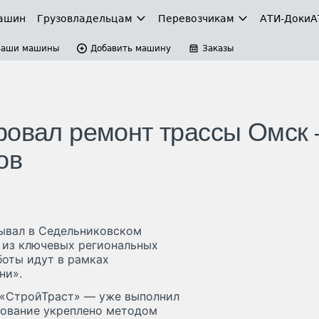
ашин
Грузовладельцам
Перевозчикам
АТИ-Доки
А
Ваши машины
Добавить машину
Заказы
ровал ремонт трассы Омск 
ов
ывал в Седельниковском
й из ключевых региональных
оты идут в рамках
ни».
 «СтройТраст» — уже выполнил
нование укреплено методом