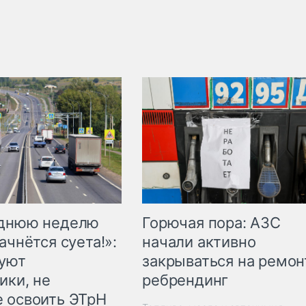
Горючая пора: АЗС
еднюю неделю
начали активно
ачнётся суета!»:
закрываться на ремон
куют
ребрендинг
ики, не
 освоить ЭТрН