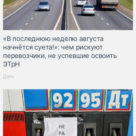
«В последнюю неделю августа
начнётся суета!»: чем рискуют
перевозчики, не успевшие освоить
ЭТрН
Дзен