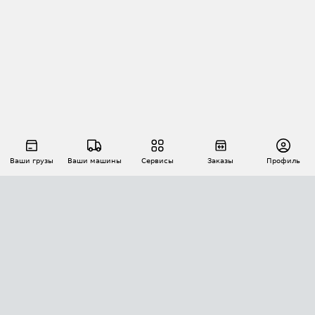
Ваши грузы
Ваши машины
Сервисы
Заказы
Профиль
АВТОМАТИЗАЦИЯ ПЕРЕВОЗОК
Площадки
Заказы
Торги
Тендеры
АТИ-Доки
GPS-мониторинг
АТИ Мессенджер
Цепочки грузов
API ATI.SU