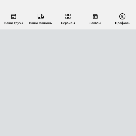
Ваши грузы
Ваши машины
Сервисы
Заказы
Профиль
АВТОМАТИЗАЦИЯ ПЕРЕВОЗОК
Площадки
Заказы
Торги
Тендеры
АТИ-Доки
GPS-мониторинг
АТИ Мессенджер
Цепочки грузов
API ATI.SU
ПОЛЕЗНОЕ
Расчет расстояний
БЕЗОПАСНОСТЬ
Академия ATI.SU
ATI.SU о безопасности
Звезды ATI.SU на вашем сайте
КОНТАКТЫ И ТАРИФЫ
Памятка по проверке контрагентов
Индекс ATI.SU FTL РФ
О системе ATI.SU
Светофор+