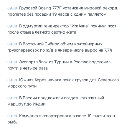
Грузовой Boeing 777F установил мировой рекорд,
09.08
пролетев без посадки 19 часов с одним паллетом
В Удмуртии гендиректор "ИжАвиа" покинул пост
09.08
после отзыва летного сертификата
В Восточной Сибири объем контейнерных
09.08
грузоперевозок по ж/д в январе-июле вырос на 7,7%
Экспорт яблок из Турции в Россию подскочил
09.08
почти в четыре раза
Южная Корея начала поиск грузов для Северного
09.08
морского пути
В России предложили создать сухопутный
09.08
маршрут до Индии
Камчатка экспортировала в июле 19 тысяч тонн
09.08
рыбы