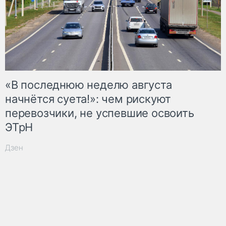
«В последнюю неделю августа
начнётся суета!»: чем рискуют
перевозчики, не успевшие освоить
ЭТрН
Дзен