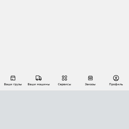
Ваши грузы
Ваши машины
Сервисы
Заказы
Профиль
АВТОМАТИЗАЦИЯ ПЕРЕВОЗОК
Площадки
Заказы
Торги
Тендеры
АТИ-Доки