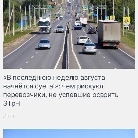
«В последнюю неделю августа
начнётся суета!»: чем рискуют
перевозчики, не успевшие освоить
ЭТрН
Дзен