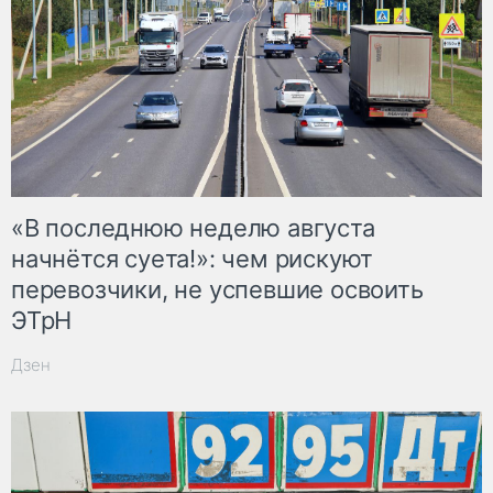
«В последнюю неделю августа
начнётся суета!»: чем рискуют
перевозчики, не успевшие освоить
ЭТрН
Дзен