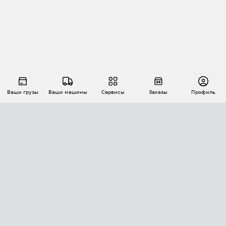
Ваши грузы
Ваши машины
Сервисы
Заказы
Профиль
АВТОМАТИЗАЦИЯ ПЕРЕВОЗОК
Площадки
Заказы
Торги
Тендеры
АТИ-Доки
GPS-мониторинг
АТИ Мессенджер
Цепочки грузов
API ATI.SU
ПОЛЕЗНОЕ