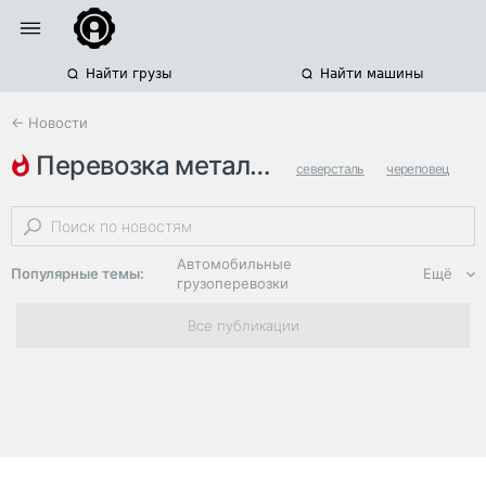
Найти грузы
Найти машины
← Новости
перевозка металлопродукции
северсталь
череповец
вологодская область
Автомобильные
Популярные темы:
Ещё
грузоперевозки
Региональная
Все публикации
логистика
ЭДО, ИТ в
логистике
Дороги,
инфраструктура