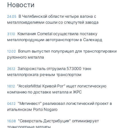
Логистика, грузы
Новости
Негабаритные и
В Челябинской области четыре вагона с
24.05
опасные грузы
металлоизделиями сошли со спецпутей завода
Безопасность и
страхование
Компания Cometal осуществила поставку
31.10
металлопродукции автотранспортом в Салехард
Таможня и ВЭД
Bonum выпустил полуприцеп для транспортировки
12.02
Склады и
рулонного металла
грузовые
терминалы
Запорожсталь отгрузила 573000 тонн
26.12
Коммерческий
металлопроката речным транспортом
транспорт
"ArcelorMittal Кривой Рог" ищет логистическую
18.12
Спецтехника
компанию по доставке металла и ЖРС
Автосервис,
"Метинвест" реализовал логистический проект в
06.12
запчасти, шины
итальянском Porto Nogaro
Топливо, масла и
Дзен
автохимия
"Северсталь Дистрибуция" оптимизирует
16.08
транспортные затраты