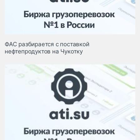
Логистика, грузы
Негабаритные и
опасные грузы
Безопасность и
страхование
ФАС разбирается с поставкой
Таможня и ВЭД
нефтепродуктов на Чукотку
Склады и
грузовые
терминалы
Коммерческий
транспорт
Спецтехника
Автосервис,
запчасти, шины
Топливо, масла и
Дзен
автохимия