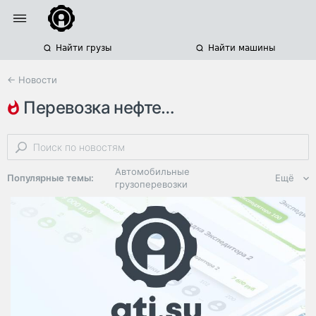
Найти грузы
Найти машины
← Новости
перевозка нефтепродуктов
железнодорожные перевозки опасных грузов
россия
морские перевозки опасных грузов
Автомобильные
Популярные темы:
Ещё
грузоперевозки
Региональная
логистика
ЭДО, ИТ в
логистике
Дороги,
инфраструктура