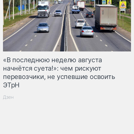
«В последнюю неделю августа
начнётся суета!»: чем рискуют
перевозчики, не успевшие освоить
ЭТрН
Дзен