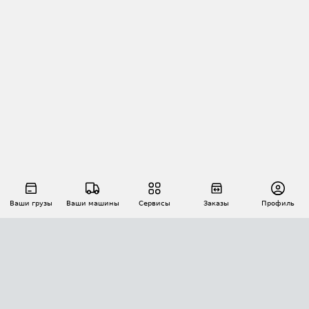
Ваши грузы
Ваши машины
Сервисы
Заказы
Профиль
АВТОМАТИЗАЦИЯ ПЕРЕВОЗОК
Площадки
Заказы
Торги
Тендеры
АТИ-Доки