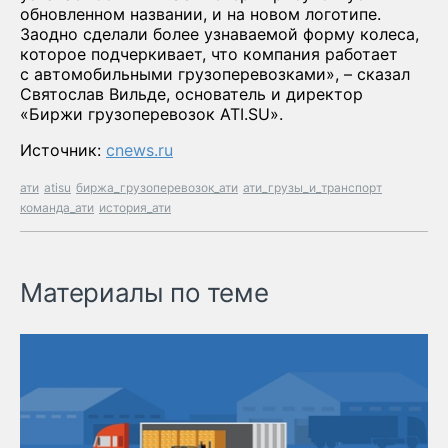
обновленном названии, и на новом логотипе.
Заодно сделали более узнаваемой форму колеса,
которое подчеркивает, что компания работает
с автомобильными грузоперевозками», – сказал
Святослав Вильде, основатель и директор
«Биржи грузоперевозок ATI.SU».
Источник:
cnews.ru
ати
atisu
биржа_грузоперевозок_ати
ати_грузы_и_транспорт
команда_ати
история_ати
Материалы по теме