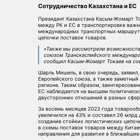
Сотрудничество Казахстана и ЕС
Президент Казахстана Касым-Жомарт То
между РК и ЕС в транспортировке важн
международных транспортных маршруто
цепочки поставок товаров.
«Также мы рассмотрели возможности
союзом Транскаспийского междунаро
сообщил Касым-Жомарт Токаев на со
Шарль Мишель, в свою очередь, заявил,
Европейского союза, а также заметный
регионе. Таким образом, заинтересован
ЕС наблюдается на высшем политическо
двусторонних отношений в разных сфера
За восемь месяцев 2022 года товароо
увеличился на 43% и составил 26 млрд 
создание стойких логистических цепоч
в схемы поставок товаров между Китае
направления для развития в ближайшие