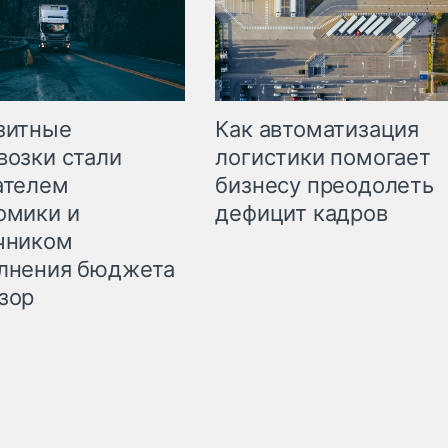
зитные
Как автоматизация
возки стали
логистики помогает
ателем
бизнесу преодолеть
омики и
дефицит кадров
чником
лнения бюджета
зор