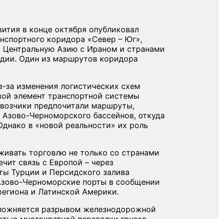
вития в конце октября опубликовал
нспортного коридора «Север – Юг»,
, Центральную Азию с Ираном и странами
ндии. Один из маршрутов коридора
з-за изменения логистических схем
вой элемент транспортной системы
евозчики предпочитали маршруты,
 Азово-Черноморского бассейнов, откуда
Однако в «новой реальности» их роль
ивать торговлю не только со странами
ечит связь с Европой – через
рты Турции и Персидского залива
Азово-Черноморские порты в сообщении
региона и Латинской Америки.
сложняется разрывом железнодорожной