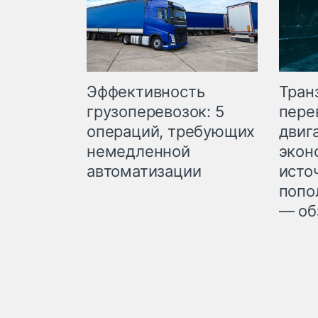
Эффективность
Тран
грузоперевозок: 5
пере
операций, требующих
двиг
немедленной
экон
автоматизации
исто
попо
— об