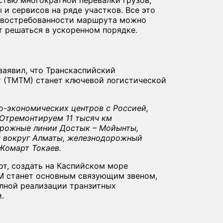
стью многократной перевалки грузов,
и сервисов на ряде участков. Все это
м востребованности маршрута можно
т решаться в ускоренном порядке.
заявил, что Транскаспийский
(ТМТМ) станет ключевой логистической
о-экономических центров с Россией,
 Отремонтируем 11 тысяч км
орожные линии Достык – Мойынты,
у вокруг Алматы, железнодорожный
Жомарт Токаев.
от, создать на Каспийском море
М станет основным связующим звеном,
олной реализации транзитных
.