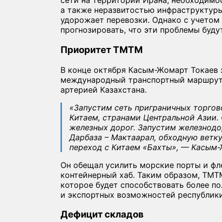
сети на территории Ирана, необходимо
а также неразвитостью инфраструктуры 
удорожает перевозки. Однако с учето
прогнозировать, что эти проблемы буду
Приоритет ТМТМ
В конце октября Касым-Жомарт Токаев 
международный транспортный маршрут 
артерией Казахстана.
«Запустим сеть приграничных торгов
Китаем, странами Центральной Азии.
железных дорог. Запустим железнод
Дарбаза – Мактаарал, обходную ветк
переход с Китаем «Бахты», — Касым-
Он обещал усилить морские порты и фл
контейнерный хаб. Таким образом, ТМТ
которое будет способствовать более п
и экспортных возможностей республики
Дефицит складов