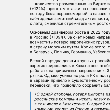
— количество размещенных на Бирже за
(+122%), при этом ставки на перевозки
по году была неравномерной: в начале 
наблюдался заметный спад активности, 
с лета, сменился стремительным росто
Основным драйвером роста в 2022 году
в Россию (+109%). За счет новых напр
возместить потерю европейских грузов,
в страну морским путем. Кроме этого, 
в Беларусь, Польшу, Германию, Узбекис
Весной порядка десяти крупных россий
зарегистрировались в Казахстане, что
работать на привычных направлениях. 
рынке. Однако усиление роли РК в пос
в Евразии привело к существенному ро
перевозки, что позволило сохранить ба
«С одной стороны, потеря импорта из
российские компании искать новых п
в том числе в Казахстане. С другой 
компании уходят из России и размещ