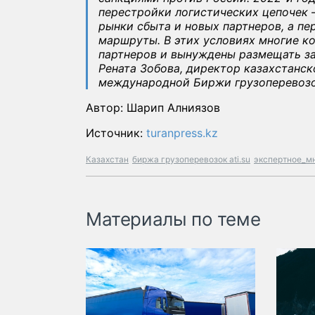
перестройки логистических цепочек 
рынки сбыта и новых партнеров, а пе
маршруты. В этих условиях многие к
партнеров и вынуждены размещать з
Рената Зобова, директор казахстанск
международной Биржи грузоперевозок
Автор: Шарип Алниязов
Источник:
turanpress.kz
Казахстан
биржа грузоперевозок ati.su
экспертное_мн
Материалы по теме