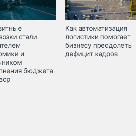
зитные
Как автоматизация
возки стали
логистики помогает
ателем
бизнесу преодолеть
омики и
дефицит кадров
чником
лнения бюджета
зор