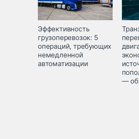
Эффективность
Тран
грузоперевозок: 5
пере
операций, требующих
двиг
немедленной
экон
автоматизации
исто
попо
— об