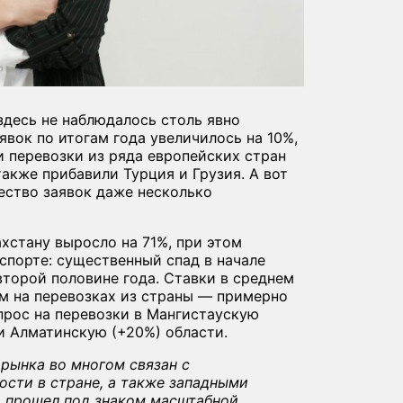
здесь не наблюдалось столь явно
вок по итогам года увеличилось на 10%,
и перевозки из ряда европейских стран
также прибавили Турция и Грузия. А вот
ество заявок даже несколько
ахстану выросло на 71%, при этом
кспорте: существенный спад в начале
 второй половине года. Ставки в среднем
ем на перевозках из страны — примерно
прос на перевозки в Мангистаускую
и Алматинскую (+20%) области.
рынка во многом связан с
ости в стране, а также западными
д прошел под знаком масштабной