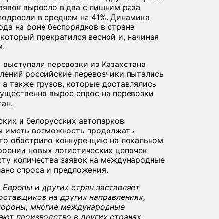
явок выросло в два с лишним раза
 подросли в среднем на 41%. Динамика
года на фоне беспорядков в стране
который прекратился весной и, начиная
м.
 выступали перевозки из Казахстана
авлений российские перевозчики пытались
 а также грузов, которые доставлялись
существенно вырос спрос на перевозки
тан.
ских и белорусских автопарков
бы иметь возможность продолжать
Это обострило конкуренцию на локальном
троении новых логистических цепочек
сту количества заявок на международные
ланс спроса и предложения.
 Европы и других стран заставляет
оставщиков на других направлениях,
стороны, многие международные
ают производство в других странах,