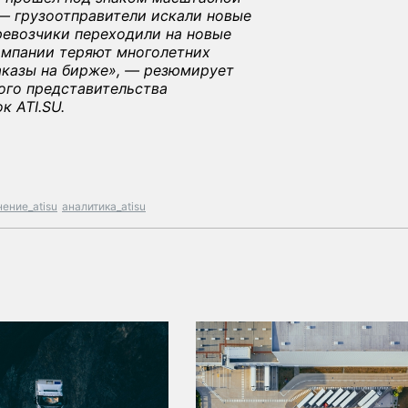
— грузоотправители искали новые
ревозчики переходили на новые
омпании теряют многолетних
аказы на бирже», — резюмирует
ого представительства
 ATI.SU.
ение_atisu
аналитика_atisu