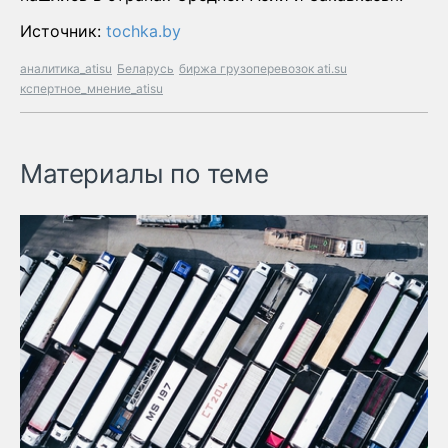
Источник:
tochka.by
аналитика_atisu
Беларусь
биржа грузоперевозок ati.su
кспертное_мнение_atisu
Материалы по теме