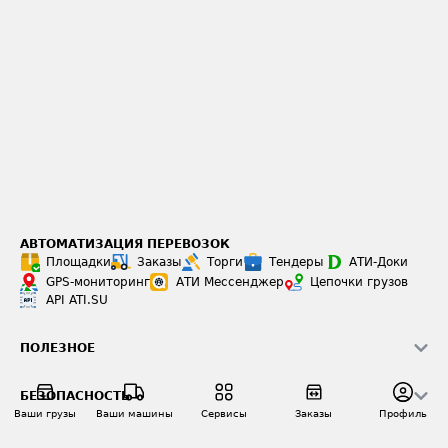
АВТОМАТИЗАЦИЯ ПЕРЕВОЗОК
Площадки
Заказы
Торги
Тендеры
АТИ-Доки
GPS-мониторинг
АТИ Мессенджер
Цепочки грузов
API ATI.SU
ПОЛЕЗНОЕ
Расчет расстояний
БЕЗОПАСНОСТЬ
Академия ATI.SU
Ваши грузы
Ваши машины
Сервисы
Заказы
Профиль
ATI.SU о безопасности
Звезды ATI.SU на вашем сайте
КОНТАКТЫ И ТАРИФЫ