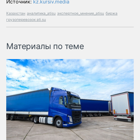
Источник:
kz.kursiv.media
Казахстан
аналитика_atisu
экспертное_мнение_atisu
биржа
грузоперевозок ati.su
Материалы по теме