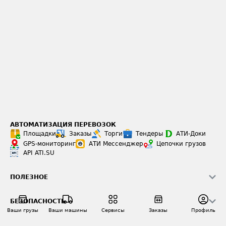
АВТОМАТИЗАЦИЯ ПЕРЕВОЗОК
Площадки
Заказы
Торги
Тендеры
АТИ-Доки
GPS-мониторинг
АТИ Мессенджер
Цепочки грузов
API ATI.SU
ПОЛЕЗНОЕ
Расчет расстояний
БЕЗОПАСНОСТЬ
Академия ATI.SU
Ваши грузы
Ваши машины
Сервисы
Заказы
Профиль
ATI.SU о безопасности
Звезды ATI.SU на вашем сайте
КОНТАКТЫ И ТАРИФЫ