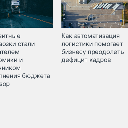
зитные
Как автоматизация
возки стали
логистики помогает
ателем
бизнесу преодолеть
омики и
дефицит кадров
чником
лнения бюджета
зор