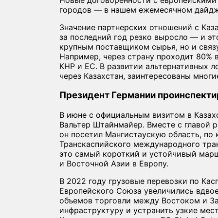
городов — в нашем ежемесячном дайдж
Значение партнерских отношений с Каз
за последний год резко выросло — и эт
крупным поставщиком сырья, но и свя
Например, через страну проходит 80% 
КНР и ЕС. В развитии альтернативных 
через Казахстан, заинтересованы многи
Президент Германии проинспект
В июне с официальным визитом в Казах
Вальтер Штайнмайер. Вместе с главой
он посетил Мангистаускую область, по
Транскаспийского международного тра
это самый короткий и устойчивый мар
и Восточной Азии в Европу.
В 2022 году грузовые перевозки по Ка
Европейского Союза увеличились вдвое
объемов торговли между Востоком и З
инфраструктуру и устранить узкие мес