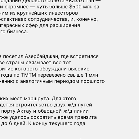
аседание Делового совета «Казахстан —
и скромнее — чуть больше $500 млн за
дним из крупнейших инвесторов
спективах сотрудничества, и, конечно,
интересных сфер для расширения
го бизнеса.
в посетил Азербайджан, где встретился
е страны связывает все тот
витие которого обсуждали высокие
 года по ТМТМ перевезено свыше 1 млн
авнению с аналогичным периодом прошлого
ких мест маршрута. Для этого,
едется строительство двух ж/д путей
 порту Актау и обводной ж/д линии
уже удалось сократить время транзита
 до 6 дней. К концу текущего года