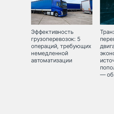
Эффективность
Тран
грузоперевозок: 5
пере
операций, требующих
двиг
немедленной
экон
автоматизации
исто
попо
— об