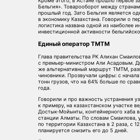
Кроме этого, в Астане прошло первое з
Бельгия». Товарооборот между странам
прошлый год. Зато Бельгия является о
в экономику Казахстана. Говорили о пер
логистика названа одной из наиболее 
инвестиционной активности бельгийско
Единый оператор ТМТМ
Глава правительства РК Алихан Смаило
с премьер-министром Али Асадовым. Дв
же альтернативный маршрут ТМТМ, раз
чиновники. Прозвучали цифры: с начала
тонн грузов, что на 64% больше по ср
года.
Говорили и про важность устранения уз
к примеру, на казахстанском участке в
Достык-Мойынты, контейнерного хаба в
станции Алматы. По словам Смаилова, 
по территории Казахстана в 2 раза, с 12
планируется снизить его до 5 дней.