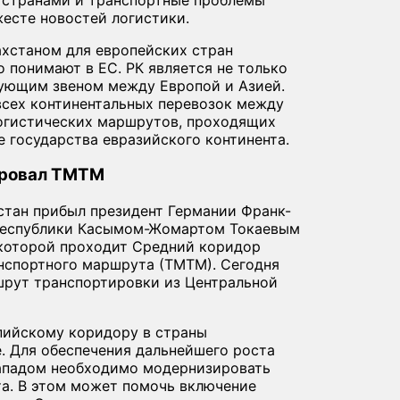
есте новостей логистики.
ахстаном для европейских стран
о понимают в ЕС. РК является не только
зующим звеном между Европой и Азией.
всех континентальных перевозок между
логистических маршрутов, проходящих
е государства евразийского континента.
ировал ТМТМ
стан прибыл президент Германии Франк-
 республики Касымом-Жомартом Токаевым
 которой проходит Средний коридор
нспортного маршрута (ТМТМ). Сегодня
шрут транспортировки из Центральной
спийскому коридору в страны
. Для обеспечения дальнейшего роста
ападом необходимо модернизировать
та. В этом может помочь включение