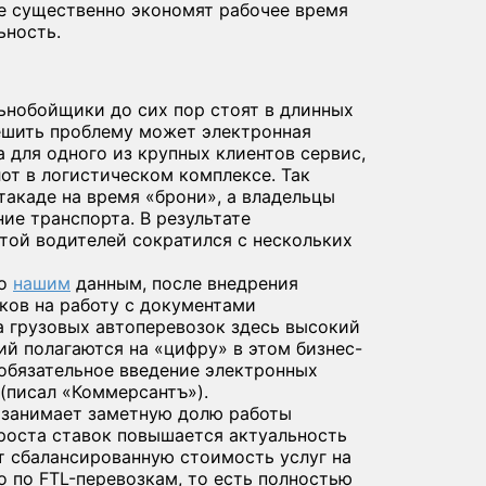
е существенно экономят рабочее время
ьность.
льнобойщики до сих пор стоят в длинных
Решить проблему может электронная
а для одного из крупных клиентов сервис,
от в логистическом комплексе. Так
такаде на время «брони», а владельцы
ие транспорта. В результате
той водителей сократился с нескольких
о
нашим
данным, после внедрения
ков на работу с документами
а грузовых автоперевозок здесь высокий
й полагаются на «цифру» в этом бизнес-
обязательное введение электронных
 (писал «Коммерсантъ»).
 занимает заметную долю работы
 роста ставок повышается актуальность
т сбалансированную стоимость услуг на
о по FTL-перевозкам, то есть полностью