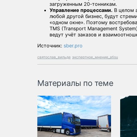
загруженным 20-тонникам.
Управление процессами.
В целом 
любой другой бизнес, будут стрем
«одном окне». Поэтому востребов
TMS (Transport Management System
ведут учёт заказов и взаимоотнош
Источник:
sber.pro
святослав_вильде
экспертное_мнение_atisu
Материалы по теме