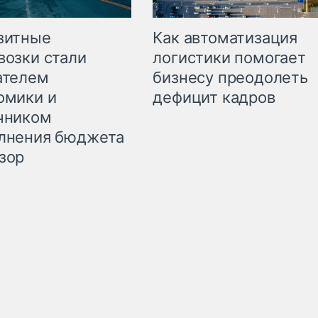
зитные
Как автоматизация
возки стали
логистики помогает
ателем
бизнесу преодолеть
омики и
дефицит кадров
чником
лнения бюджета
зор