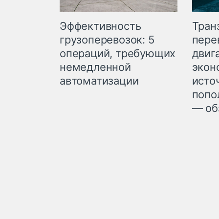
Эффективность
Тран
грузоперевозок: 5
пере
операций, требующих
двиг
немедленной
экон
автоматизации
исто
попо
— об