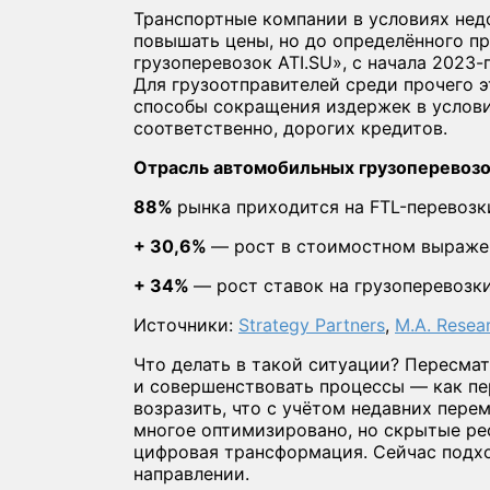
Транспортные компании в условиях нед
повышать цены, но до определённого п
грузоперевозок ATI.SU», с начала 2023-
Для грузоотправителей среди прочего э
способы сокращения издержек в услови
соответственно, дорогих кредитов.
Отрасль автомобильных грузоперевозо
88%
рынка приходится на FTL-перевозк
+ 30,6%
— рост в стоимостном выраже
+ 34%
— рост ставок на грузоперевозки
Источники:
Strategy Partners
,
M.A. Resea
Что делать в такой ситуации? Пересма
и совершенствовать процессы — как пе
возразить, что с учётом недавних пере
многое оптимизировано, но скрытые рес
цифровая трансформация. Сейчас подх
направлении.