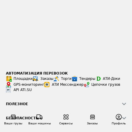
АВТОМАТИЗАЦИЯ ПЕРЕВОЗОК
Площадки
Заказы
Торги
Тендеры
АТИ-Доки
GPS-мониторинг
АТИ Мессенджер
Цепочки грузов
API ATI.SU
ПОЛЕЗНОЕ
Расчет расстояний
БЕЗОПАСНОСТЬ
Академия ATI.SU
Ваши грузы
Ваши машины
Сервисы
Заказы
Профиль
ATI.SU о безопасности
Звезды ATI.SU на вашем сайте