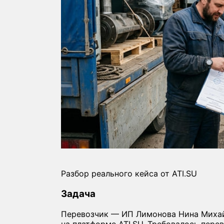
Разбор реального кейса от ATI.SU
Задача
Перевозчик — ИП Лимонова Нина Михай
на платформе ATI.SU. Требовалось пере