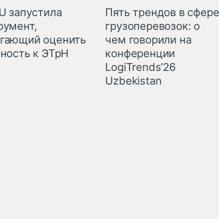
SU запустила
Пять трендов в сфер
румент,
грузоперевозок: о
гающий оценить
чем говорили на
вность к ЭТрН
конференции
LogiTrends’26
Uzbekistan