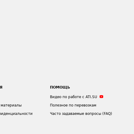
Я
ПОМОЩЬ
Видео по работе с ATI.SU
 материалы
Полезное по перевозкам
фиденциальности
Часто задаваемые вопросы (FAQ)
ения
Техническая информация
ЗАДАТЬ ВОПРОС