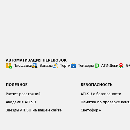
АВТОМАТИЗАЦИЯ ПЕРЕВОЗОК
Площадки
Заказы
Торги
Тендеры
АТИ-Доки
G
ПОЛЕЗНОЕ
БЕЗОПАСНОСТЬ
Расчет расстояний
ATI.SU о безопасности
Академия ATI.SU
Памятка по проверке конт
Звезды ATI.SU на вашем сайте
Светофор+
Индекс ATI.SU FTL РФ
Страхование
Средние ставки
О формировании Паспорт