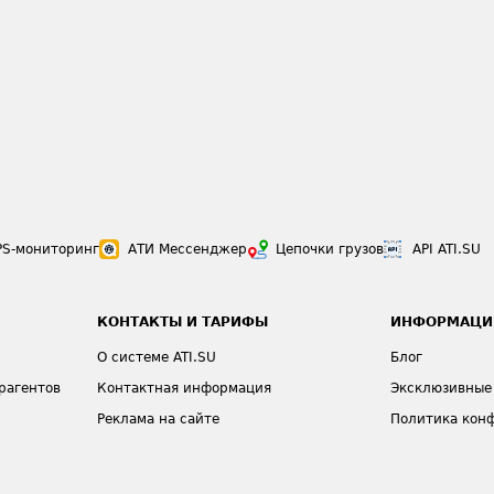
PS-мониторинг
АТИ Мессенджер
Цепочки грузов
API ATI.SU
КОНТАКТЫ И ТАРИФЫ
ИНФОРМАЦИ
О системе ATI.SU
Блог
рагентов
Контактная информация
Эксклюзивные
Реклама на сайте
Политика кон
Тарифы
Общие полож
а
Карта сайта