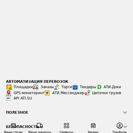
АВТОМАТИЗАЦИЯ ПЕРЕВОЗОК
Площадки
Заказы
Торги
Тендеры
АТИ-Доки
GPS-мониторинг
АТИ Мессенджер
Цепочки грузов
API ATI.SU
ПОЛЕЗНОЕ
Расчет расстояний
БЕЗОПАСНОСТЬ
Академия ATI.SU
Ваши грузы
Ваши машины
Сервисы
Заказы
Профиль