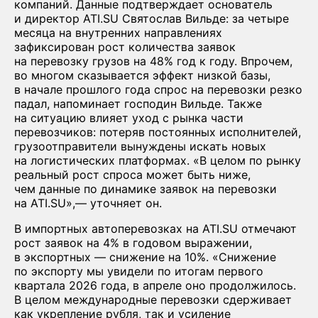
компаний. Данные подтверждает основатель
и директор ATI.SU Святослав Вильде: за четыре
месяца на внутренних направлениях
зафиксирован рост количества заявок
на перевозку грузов на 48% год к году. Впрочем,
во многом сказывается эффект низкой базы,
в начале прошлого года спрос на перевозки резко
падал, напоминает господин Вильде. Также
на ситуацию влияет уход с рынка части
перевозчиков: потеряв постоянных исполнителей,
грузоотправители вынуждены искать новых
на логистических платформах. «В целом по рынку
реальный рост спроса может быть ниже,
чем данные по динамике заявок на перевозки
на ATI.SU»,— уточняет он.
В импортных автоперевозках на ATI.SU отмечают
рост заявок на 4% в годовом выражении,
в экспортных — снижение на 10%. «Снижение
по экспорту мы увидели по итогам первого
квартала 2026 года, в апреле оно продолжилось.
В целом международные перевозки сдерживает
как укрепление рубля, так и усиление