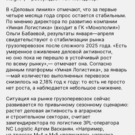
В «Деловых линиях» отмечают, что за первые
четыре месяца года спрос остается стабильным.
По мнению директора по развитию компании
«Умная Логистика» (входит в ГК «Монополия»)
Ольги Бабаевой, результаты января—апреля
свидетельствуют о стабилизации рынка
грузоперевозок после сложного 2025 года. «Есть
умеренное оживление деловой активности,
но оно пока не перешло в устойчивый рост
по всему рынку»,— отмечает она. Согласно
данным платформы «Умная Логистика», за январь
—май количество выполненных перевозок
снизилось на 2,18% год к году: то есть не просто
нет роста, а наблюдается небольшое снижение.
Ситуация на рынке грузоперевозок сейчас
развивается по привычному сезонному сценарию:
растет деловая активность в аграрном
и строительном секторах, считает
замгендиректора по логистике 3PL-оператора
NC Logistic Артем Васканян. «Например,
на трассах М-4 и М-5 увеличилась нагрузка,