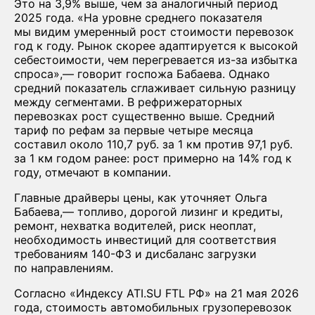
Это на 3,9% выше, чем за аналогичный период
2025 года. «На уровне среднего показателя
мы видим умеренный рост стоимости перевозок
год к году. Рынок скорее адаптируется к высокой
себестоимости, чем перегревается из-за избытка
спроса»,— говорит госпожа Бабаева. Однако
средний показатель сглаживает сильную разницу
между сегментами. В рефрижераторных
перевозках рост существенно выше. Средний
тариф по рефам за первые четыре месяца
составил около 110,7 руб. за 1 км против 97,1 руб.
за 1 км годом ранее: рост примерно на 14% год к
году, отмечают в компании.
Главные драйверы цены, как уточняет Ольга
Бабаева,— топливо, дорогой лизинг и кредиты,
ремонт, нехватка водителей, риск неоплат,
необходимость инвестиций для соответствия
требованиям 140-ФЗ и дисбаланс загрузки
по направлениям.
Согласно «Индексу ATI.SU FTL РФ» на 21 мая 2026
года, стоимость автомобильных грузоперевозок