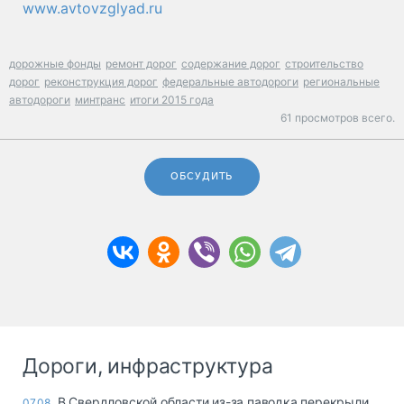
www.avtovzglyad.ru
дорожные фонды
ремонт дорог
содержание дорог
строительство
дорог
реконструкция дорог
федеральные автодороги
региональные
автодороги
минтранс
итоги 2015 года
61 просмотров всего.
ОБСУДИТЬ
Дороги, инфраструктура
В Свердловской области из-за паводка перекрыли
07.08