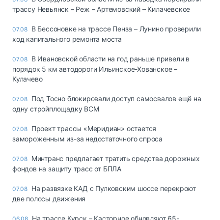
трассу Невьянск – Реж – Артемовский – Килачевское
В Бессоновке на трассе Пенза – Лунино проверили
07.08
ход капитального ремонта моста
В Ивановской области на год раньше привели в
07.08
порядок 5 км автодороги Ильинское-Хованское –
Кулачево
Под Тосно блокировали доступ самосвалов ещё на
07.08
одну стройплощадку ВСМ
Проект трассы «Меридиан» остается
07.08
замороженным из-за недостаточного спроса
Минтранс предлагает тратить средства дорожных
07.08
фондов на защиту трасс от БПЛА
На развязке КАД с Пулковским шоссе перекроют
07.08
две полосы движения
На трассе Курск – Касторное обновляют 65-
06.08