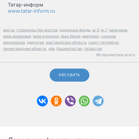
Татар-информ
www.tatar-inform.ru
мосты
строительство мостов
дорожные фонды
м-5
м-7
река кама
река архаровка
река курлянка
река белая
минтранс
соколов
минниханов
удмуртия
новгородская область
санкт-петербург
ленинградская область
уфа
башкортостан
татарстан
88 просмотров всего.
ОБСУДИТЬ