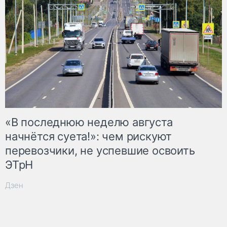
«В последнюю неделю августа
начнётся суета!»: чем рискуют
перевозчики, не успевшие освоить
ЭТрН
Дзен