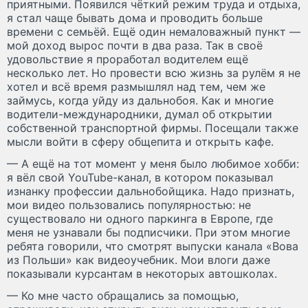
приятными. Появился чёткий режим труда и отдыха,
я стал чаще бывать дома и проводить больше
времени с семьёй. Ещё один немаловажный пункт —
мой доход вырос почти в два раза. Так в своё
удовольствие я проработал водителем ещё
несколько лет. Но провести всю жизнь за рулём я не
хотел и всё время размышлял над тем, чем же
займусь, когда уйду из дальнобоя. Как и многие
водители-международники, думал об открытии
собственной транспортной фирмы. Посещали также
мысли войти в сферу общепита и открыть кафе.
— А ещё на тот момент у меня было любимое хобби:
я вёл свой YouTube-канал, в котором показывал
изнанку профессии дальнобойщика. Надо признать,
мои видео пользовались популярностью: не
существовало ни одного паркинга в Европе, где
меня не узнавали бы подписчики. При этом многие
ребята говорили, что смотрят выпуски канала «Вова
из Польши» как видеоучебник. Мои влоги даже
показывали курсантам в некоторых автошколах.
— Ко мне часто обращались за помощью,