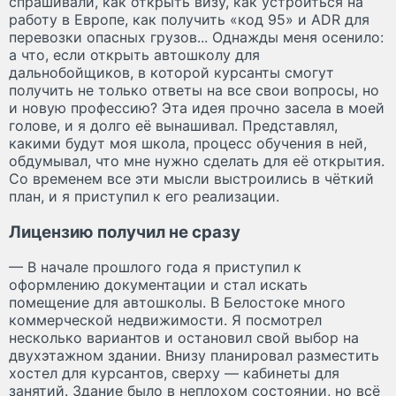
спрашивали, как открыть визу, как устроиться на
работу в Европе, как получить «код 95» и ADR для
перевозки опасных грузов... Однажды меня осенило:
а что, если открыть автошколу для
дальнобойщиков, в которой курсанты смогут
получить не только ответы на все свои вопросы, но
и новую профессию? Эта идея прочно засела в моей
голове, и я долго её вынашивал. Представлял,
какими будут моя школа, процесс обучения в ней,
обдумывал, что мне нужно сделать для её открытия.
Со временем все эти мысли выстроились в чёткий
план, и я приступил к его реализации.
Лицензию получил не сразу
— В начале прошлого года я приступил к
оформлению документации и стал искать
помещение для автошколы. В Белостоке много
коммерческой недвижимости. Я посмотрел
несколько вариантов и остановил свой выбор на
двухэтажном здании. Внизу планировал разместить
хостел для курсантов, сверху — кабинеты для
занятий. Здание было в неплохом состоянии, но всё