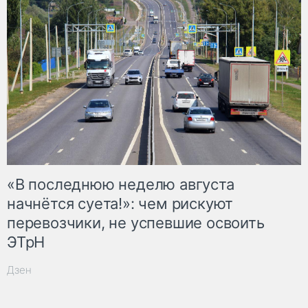
«В последнюю неделю августа
начнётся суета!»: чем рискуют
перевозчики, не успевшие освоить
ЭТрН
Дзен