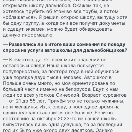
открывать школу дальнобоя. Скажем так, не
хотелось трубить об этом во все трубы, а потом
«облажаться». Я решил: открою школу, выпущу хотя
бы одну группу, а когда они все получат документы
и сдадут экзамен, можно будет обнародовать
данную информацию.
— Развеялись ли в итоге ваши сомнения по поводу
спроса на услуги автошколы для дальнобойщиков?
— К счастью, да. От всех моих опасений не
осталось и следа! Наша школа пользуется
популярностью, за полтора года в ней обучилось
уже порядка двух тысяч человек. Автошкол в
Польше очень много, но моя ориентирована по
большей части именно на белорусов. Едут к нам
люди со всех уголков Синеокой. Возраст курсантов
— от 21 до 55 лет. Причём это не только мужчины,
но и женщины. Их, к слову, в последнее время на
наших курсах становится всё больше. Если по
состоянию на октябрь 2023-го из нашей школы
выпустилась лишь одна девушка, то за последний
год их было уже около двух десятков. Однако