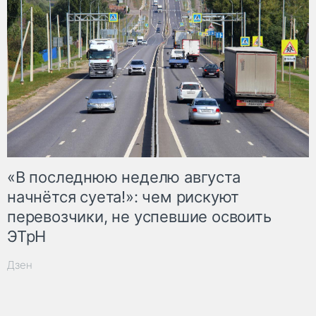
«В последнюю неделю августа
начнётся суета!»: чем рискуют
перевозчики, не успевшие освоить
ЭТрН
Дзен