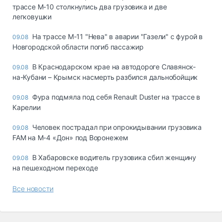
трассе М-10 столкнулись два грузовика и две
легковушки
На трассе М-11 "Нева" в аварии "Газели" с фурой в
09.08
Новгородской области погиб пассажир
В Краснодарском крае на автодороге Славянск-
09.08
на-Кубани – Крымск насмерть разбился дальнобойщик
Фура подмяла под себя Renault Duster на трассе в
09.08
Карелии
Человек пострадал при опрокидывании грузовика
09.08
FAM на М-4 «Дон» под Воронежем
В Хабаровске водитель грузовика сбил женщину
09.08
на пешеходном переходе
Все новости