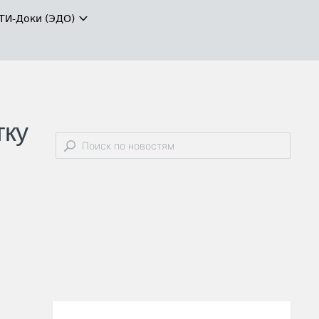
ТИ-Доки (ЭДО)
тку