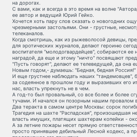
на дорогах.
С вами, как и всегда в это время на волне "Автор
ее автор и ведущий Юрий Гейко.
Хочется хоть пару слов сказать о новогодних ощ
чрезмерными застольями. Они - грустные, несмот
телеканалов.
Когда смотришь, как из рыжеволосой девицы, пр
для эротических журналов, делают героиню сего
воспитателя "молодогвардейцев", собираются ее 
наградой, да еще и этому "ничто" посвящают пре
"Пусть говорят", делают ее телеведущей, да она 
Новым годом,- думаешь: "Бедная, бедная Россия!"
И еще грустнее наблюдать наших "тандемовцев", 
за содеянное в прошлом году и выразивших его и
нас, власть упрекнуть не в чем.
А год-то был провальный, со все более и более 
тучами. И начался он позорным нашим провалом в
Два теракта в самом центре Москвы: сорок погиб
Трагедия на шахте "Распадская", произошедшая не 
власть имущих, платящих шахтерам копейки - око
А за летние пожары несет прямую ответственность
просто принявшее дебильный Лесной кодекс, а п