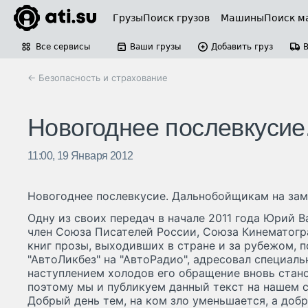
Грузы
Поиск грузов
Машины
Поиск м
Все сервисы
Ваши грузы
Добавить груз
← Безопасность и страхование
Новогоднее послевкусие
11:00, 19 Января 2012
Новогоднее послевкусие. Дальнобойщикам на зам
Одну из своих передач в начале 2011 года Юрий В
член Союза Писателей России, Союза Кинематогр
книг прозы, выходивших в стране и за рубежом,
"АвтоЛикбез" на "АвтоРадио", адресовал специал
наступлением холодов его обращение вновь стано
поэтому мы и публикуем данный текст на нашем с
Добрый день тем, на ком зло уменьшается, а добр