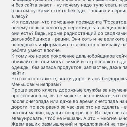
и без сайта знают - ну почему надо тупо ехать и е
а потом сутками стоять без еды, топлива и серви
в лесу?
И я подумал, что помощник президента "Росавтодо
почему нельзя непогоду пережидать в специально
они есть? Ведь, кроме радиостанций со сводками
дальнобойщиков - рации. Они хоть и не великого 
передавать информацию от экипажа к экипажу на
ребята умеют вполне.
К тому же новое поколение дальнобойщиков сейчас
обижайтесь: они могут зимой и в кроссовках в да
одежды, без запаса продуктов, запчастей, даже п
найти.
Что на это скажете, волки дорог и асы бездорож
Меньшовым неправы?
Проще всего клясть дорожные службы за неумение
профессионалы, вы не можете не понимать, что е
после снегопада или даже во время снегопада нач
дороги, то все равно за час-два это не сделать 
потоки машин, идущих непрерывно. Их надо вытас
эвакуировать, чтоб не мешали. А это - многие, мн
Ждем ваших размышлений и предложений на тему