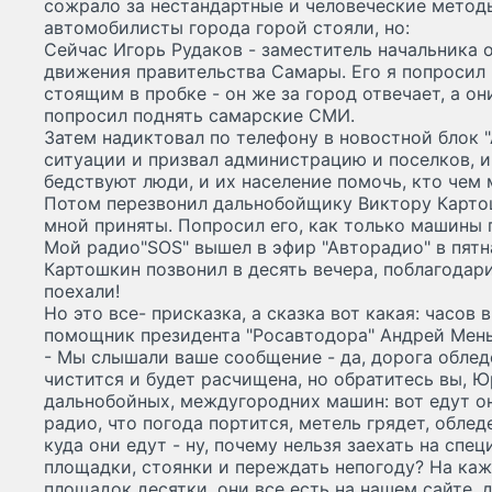
сожрало за нестандартные и человеческие методы
автомобилисты города горой стояли, но:
Сейчас Игорь Рудаков - заместитель начальника
движения правительства Самары. Его я попросил
стоящим в пробке - он же за город отвечает, а он
попросил поднять самарские СМИ.
Затем надиктовал по телефону в новостной блок "
ситуации и призвал администрацию и поселков, и
бедствуют люди, и их население помочь, кто чем 
Потом перезвонил дальнобойщику Виктору Карто
мной приняты. Попросил его, как только машины п
Мой радио"SOS" вышел в эфир "Авторадио" в пятн
Картошкин позвонил в десять вечера, поблагодари
поехали!
Но это все- присказка, а сказка вот какая: часов 
помощник президента "Росавтодора" Андрей Мень
- Мы слышали ваше сообщение - да, дорога обледе
чистится и будет расчищена, но обратитесь вы, 
дальнобойных, междугородних машин: вот едут он
радио, что погода портится, метель грядет, облед
куда они едут - ну, почему нельзя заехать на спе
площадки, стоянки и переждать непогоду? На ка
площадок десятки, они все есть на нашем сайте,