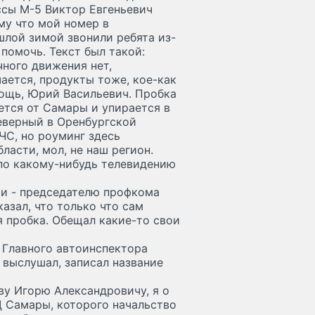
ссы М-5 Виктор Евгеньевич
му что мой номер в
шлой зимой звонили ребята из-
помочь. Текст был такой:
чного движения нет,
ается, продукты тоже, кое-как
мощь, Юрий Васильевич. Пробка
ется от Самары и упирается в
еверный в Оренбургской
ЧС, но роуминг здесь
ласти, мол, не наш регион.
ь по какому-нибудь телевидению
ии - председателю профкома
азал, что только что сам
я пробка. Обещал какие-то свои
 Главного автоинспектора
 выслушал, записал название
ву Игорю Александровичу, я о
 Самары, которого начальство