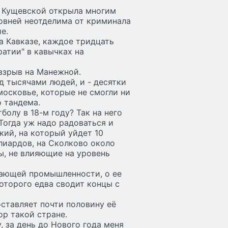
в Кущевской открыла многим
ровней неотделима от криминала
е.
а Кавказе, каждое тридцать
атии" в кавычках на
взрыв на Манежной.
д тысячами людей, и - десятки
осковье, которые не смогли ни
 тандема.
олу в 18-м году? Так на него
Тогда уж надо радоваться и
ий, на который уйдет 10
лиардов, на Сколково около
ы, не влияющие на уровень
рающей промышленности, о ее
которого едва сводит концы с
оставляет почти половину её
р такой стране.
, за день до Нового года меня