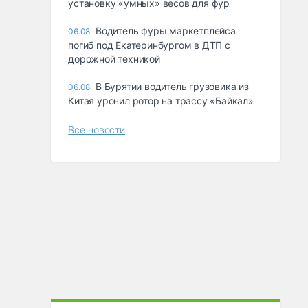
ycтaнoвкy «yмныx» вecoв для фyp
Водитель фуры маркетплейса
06.08
погиб под Екатеринбургом в ДТП с
дорожной техникой
В Бурятии водитель грузовика из
06.08
Китая уронил ротор на трассу «Байкал»
Все новости