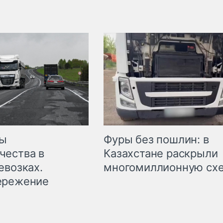
мы
Фуры без пошлин: в
чества в
Казахстане раскрыли
евозках.
многомиллионную сх
ережение