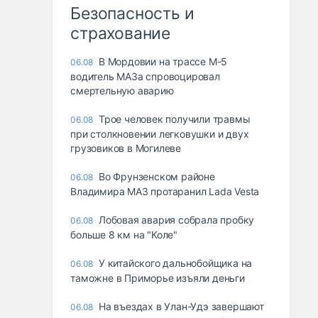
Безопасность и
страхование
В Мордовии на трассе М-5
06.08
водитель МАЗа спровоцировал
смертельную аварию
Трое человек получили травмы
06.08
при столкновении легковушки и двух
грузовиков в Могилеве
Во Фрунзенском районе
06.08
Владимира МАЗ протаранил Lada Vesta
Лобовая авария собрала пробку
06.08
больше 8 км на "Коле"
У китайского дальнобойщика на
06.08
таможне в Приморье изъяли деньги
Ha въeздax в Улaн-Удэ зaвepшaют
06.08