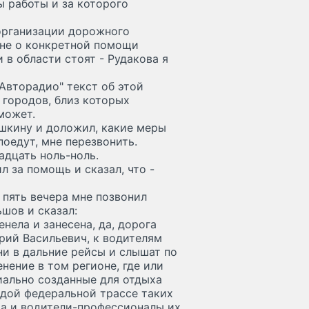
 работы и за которого
 организации дорожного
 не о конкретной помощи
и в области стоят - Рудакова я
Авторадио" текст об этой
 городов, близ которых
может.
шкину и доложил, какие меры
оедут, мне перезвонить.
адцать ноль-ноль.
л за помощь и сказал, что -
в пять вечера мне позвонил
шов и сказал:
нела и занесена, да, дорога
Юрий Васильевич, к водителям
и в дальние рейсы и слышат по
енение в том регионе, где или
циально созданные для отдыха
ждой федеральной трассе таких
 да и водители-профессионалы их