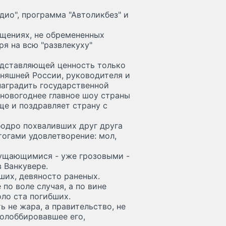
адио", программа "Автоликбез" и
ущениях, не обремененных
ря на всю "развлекуху"
едставляющей ценность только
дняшней России, руководителя и
наградить государственной
дновогоднее главное шоу страны
еще и поздравляет страну с
бодро похваливших друг друга
тогами удовлетворение: мол,
сгущающимися - уже грозовыми -
 Ванкувере.
ших, девяносто раненых.
по воле случая, а по вине
ло ста погибших.
 не жара, а правительство, не
ролоббировавшее его,