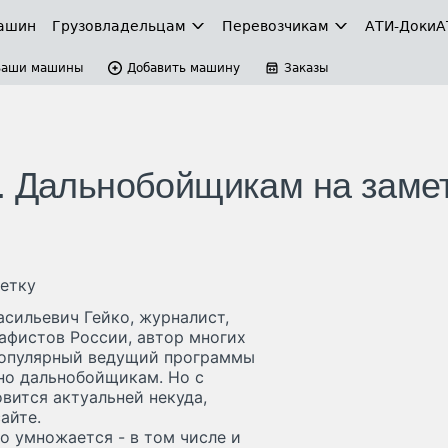
ашин
Грузовладельцам
Перевозчикам
АТИ-Доки
А
Ваши машины
Добавить машину
Заказы
. Дальнобойщикам на заме
етку
асильевич Гейко, журналист,
афистов России, автор многих
 популярный ведущий программы
ьно дальнобойщикам. Но с
вится актуальней некуда,
айте.
о умножается - в том числе и