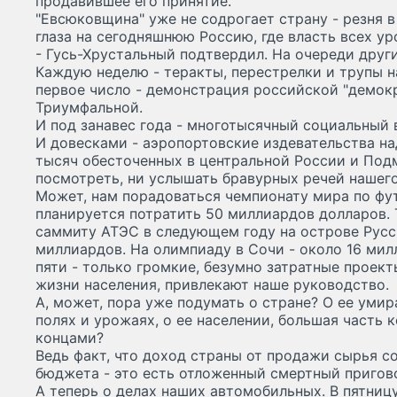
продавившее его принятие.
"Евсюковщина" уже не содрогает страну - резня 
глаза на сегодняшнюю Россию, где власть всех у
- Гусь-Хрустальный подтвердил. На очереди други
Каждую неделю - теракты, перестрелки и трупы н
первое число - демонстрация российской "демокр
Триумфальной.
И под занавес года - многотысячный социальный 
И довесками - аэропортовские издевательства на
тысяч обесточенных в центральной России и Подм
посмотреть, ни услышать бравурных речей нашего
Может, нам порадоваться чемпионату мира по футб
планируется потратить 50 миллиардов долларов. 
саммиту АТЭС в следующем году на острове Русск
миллиардов. На олимпиаду в Сочи - около 16 мил
пяти - только громкие, безумно затратные проект
жизни населения, привлекают наше руководство.
А, может, пора уже подумать о стране? О ее уми
полях и урожаях, о ее населении, большая часть 
концами?
Ведь факт, что доход страны от продажи сырья с
бюджета - это есть отложенный смертный пригово
А теперь о делах наших автомобильных. В пятницу