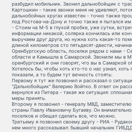
разбудил мобильник. Звонил дальнобойщик с тра
Картошкин - такие звонки меня не удивляют, пото
дальнобойных кругах известен - точно также про
под Ростова-на-Дону и точно также я пытался им 
- Стоим на М-5 в глухой пробке, уже сутки, встре
информации никакой, солярка кончилась или конч
выручаем друг друга, но нужна хоть какая-то по
длиной километров сто пятьдесят-двести, начина
Оренбургскую область, поселки рядом с нами - С
области и Камышла в Самарской. Звонили мы в М
оренбургский и они говорят, что вы в Самаркой об
Хотелось бы, чтобы хоть кто-то о нас узнал, хот
показали, а то будем тут вечность стоять:
Первому я тут же позвонил и рассказал о ситуац
"Дальнобойщик" Валерию Войтко. В ответ он расск
вернулся из Питера - такая же ситуация: сплошна
меры принять.
Второму я позвонил - генералу МВД, заместителю
страны Павлу Ивановичу Бугаеву. Он внимательно
поселков и обещал сделать все, что можно.
Третьему я позвонил своему другу - РИА - Рудако
нем много рассказывал: бывший начальник ГИБДД