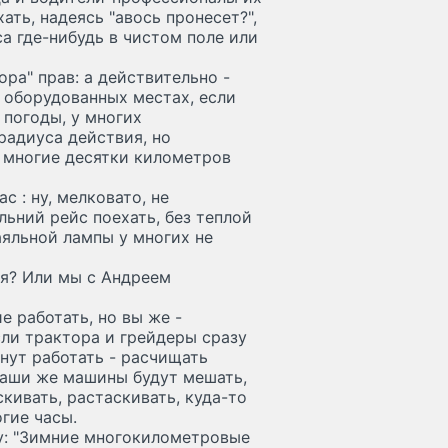
хать, надеясь "авось пронесет?",
са где-нибудь в чистом поле или
ра" прав: а действительно -
 оборудованных местах, если
 погоды, у многих
радиуса действия, но
 многие десятки километров
 : ну, мелковато, не
льний рейс поехать, без теплой
аяльной лампы у многих не
ья? Или мы с Андреем
 работать, но вы же -
сли трактора и грейдеры сразу
нут работать - расчищать
- ваши же машины будут мешать,
кивать, растаскивать, куда-то
огие часы.
: "Зимние многокилометровые