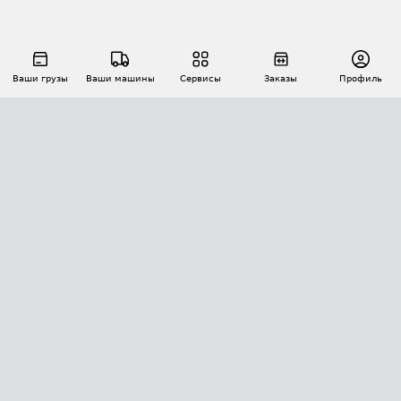
Ваши грузы
Ваши машины
Сервисы
Заказы
Профиль
АВТОМАТИЗАЦИЯ ПЕРЕВОЗОК
Площадки
Заказы
Торги
Тендеры
АТИ-Доки
GPS-мониторинг
АТИ Мессенджер
Цепочки грузов
API ATI.SU
ПОЛЕЗНОЕ
Расчет расстояний
БЕЗОПАСНОСТЬ
Академия ATI.SU
ATI.SU о безопасности
Звезды ATI.SU на вашем сайте
КОНТАКТЫ И ТАРИФЫ
Памятка по проверке контрагентов
Индекс ATI.SU FTL РФ