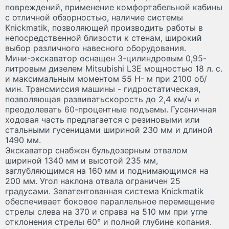
повреждений, применение комфортабельной кабины
с отличной обзорностью, наличие системы
Knickmatik, позволяющей производить работы в
непосредственной близости к стенам, широкий
выбор различного навесного оборудования.
Мини-экскаватор оснащен 3-цилиндровым 0,95-
литровым дизелем Mitsubishi L3E мощностью 18 л. с.
и максимальным моментом 55 Н- м при 2100 об/
мин. Трансмиссия машины - гидростатическая,
позволяющая развиватьскорость до 2,4 км/ч и
преодолевать 60-процентные подъемы. Гусеничная
ходовая часть предлагается с резиновыми или
стальными гусеницами шириной 230 мм и длиной
1490 мм.
Экскаватор снабжен бульдозерным отвалом
шириной 1340 мм и высотой 235 мм,
заглубляющимся на 160 мм и поднимающимся на
200 мм. Угол наклона отвала ограничен 25
градусами. Запатентованная система Knickmatik
обеспечивает боковое параллельное перемещение
стрелы слева на 370 и справа на 510 мм при угле
отклонения стрелы 60° и полной глубине копания.