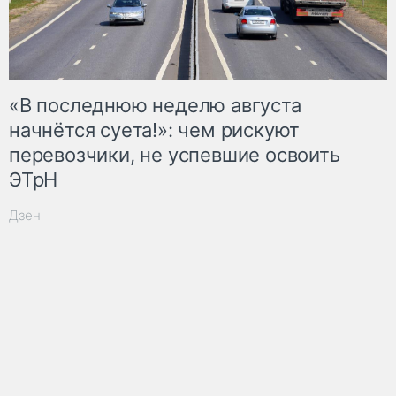
«В последнюю неделю августа
начнётся суета!»: чем рискуют
перевозчики, не успевшие освоить
ЭТрН
Дзен