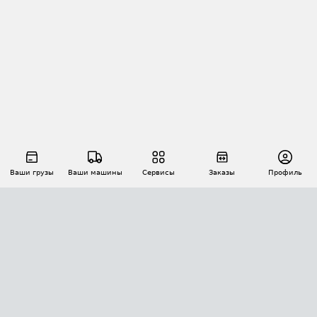
Ваши грузы
Ваши машины
Сервисы
Заказы
Профиль
АВТОМАТИЗАЦИЯ ПЕРЕВОЗОК
Площадки
Заказы
Торги
Тендеры
АТИ-Доки
GPS-мониторинг
АТИ Мессенджер
Цепочки грузов
API ATI.SU