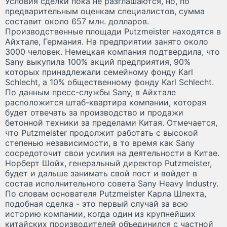
Условия сделки пока не разглашаются, но, по
предварительным оценкам специалистов, сумма
составит около 657 млн. долларов.
Производственные площади Putzmeister находятся в
Айхтале, Германия. На предприятии занято около
3000 человек. Немецкая компания подтвердила, что
Sany выкупила 100% акций предприятия, 90%
которых принадлежали семейному фонду Karl
Schlecht, а 10% общественному фонду Karl Schlecht.
По данным пресс-службы Sany, в Айхтале
расположится штаб-квартира компании, которая
будет отвечать за производство и продажи
бетонной техники за пределами Китая. Отмечается,
что Putzmeister продолжит работать с высокой
степенью независимости, в то время как Sany
сосредоточит свои усилия на деятельности в Китае.
Норберт Шойх, генеральный директор Putzmeister,
будет и дальше занимать свой пост и войдет в
состав исполнительного совета Sany Heavy Industry.
По словам основателя Putzmeister Карла Шлехта,
подобная сделка - это первый случай за всю
историю компании, когда один из крупнейших
китайских производителей объединился с частной