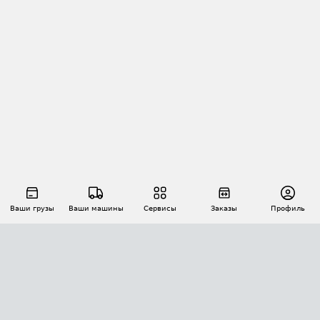
Ваши грузы
Ваши машины
Сервисы
Заказы
Профиль
АВТОМАТИЗАЦИЯ ПЕРЕВОЗОК
Площадки
Заказы
Торги
Тендеры
АТИ-Доки